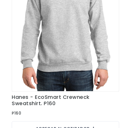
Shorts
Sweaters
T-shirts
Trabajo
Uncategorized
Hanes - EcoSmart Crewneck
Ver Detalles
Sweatshirt. P160
P160