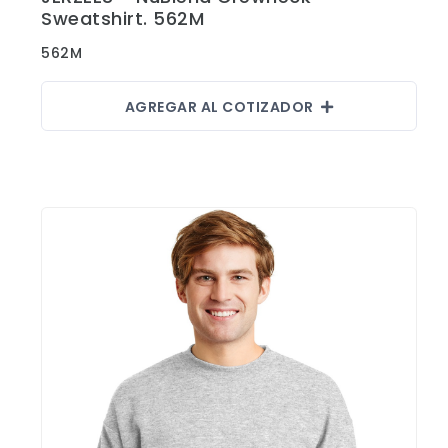
Sweatshirt. 562M
Fajas
562M
Faldas
Gorras
AGREGAR AL COTIZADOR
Indumentaria Mundialista
Jackets
Juniors
Juvenil
Maletines
Mujeres
Niños
Pantalones
Polos