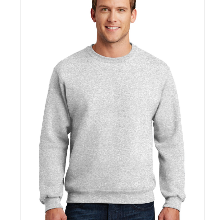
CONTACTO
Bebidas
Bolsos, Maletines y Loncheras
FESTIVIDADES
Botellas CAMELBAK ®
Ceramica
0
CARRITO
Comestibles
Cuidado Personal
Eco
Escritorio y Oficina
Escritura
Frazadas
Gorras y Bufandas
Herramientas y llaveros