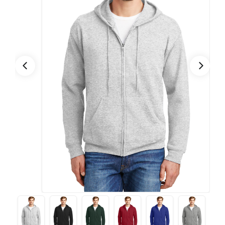
CONTACTO
Bebidas
Bolsos, Maletines y Loncheras
FESTIVIDADES
Botellas CAMELBAK ®
Ceramica
0
CARRITO
Comestibles
Cuidado Personal
Eco
Escritorio y Oficina
Escritura
Frazadas
Gorras y Bufandas
Herramientas y llaveros