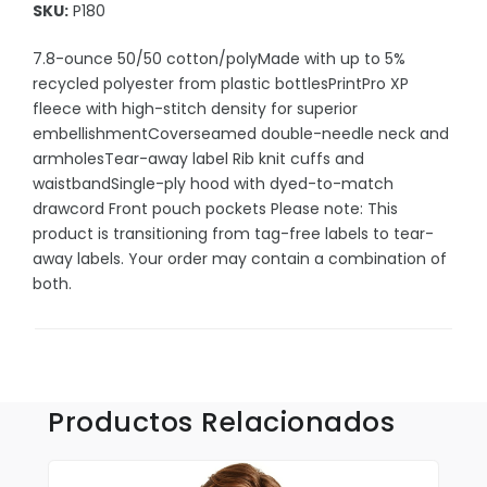
Sombrillas y Paraguas
SKU:
P180
Sony
7.8-ounce 50/50 cotton/polyMade with up to 5%
recycled polyester from plastic bottlesPrintPro XP
Suculentas
fleece with high-stitch density for superior
Tecnologia
embellishmentCoverseamed double-needle neck and
armholesTear-away label Rib knit cuffs and
Xiaomi
waistbandSingle-ply hood with dyed-to-match
drawcord Front pouch pockets Please note: This
product is transitioning from tag-free labels to tear-
away labels. Your order may contain a combination of
Accesorios
both.
Aplicaciones y Parches
Blusas y Camisas
Callaway
Productos Relacionados
Camisas Outdoors
Deportivas