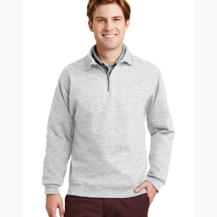
Fajas
Faldas
Gorras
Indumentaria Mundialista
Jackets
Juniors
Juvenil
Maletines
Mujeres
Niños
Pantalones
Polos