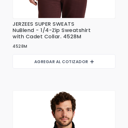
Shorts
Sweaters
T-shirts
JERZEES SUPER SWEATS
Ver Detalles
NuBlend - 1/4-Zip Sweatshirt
Trabajo
with Cadet Collar. 4528M
Uncategorized
4528M
AGREGAR AL COTIZADOR