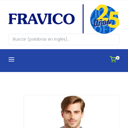
0
CATEGORÍAS
¿QUIENES SOMOS?
Abrazos en cajita
CATÁLOGOS
Agendas
APLICACIONES
Antiestres, Peluches y Novedades
IDEAS
Automovil y Hogar