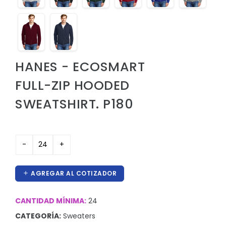
Hieleras
Kit de higiene y protección
Lanyards
HANES - ECOSMART
Lentes
FULL-ZIP HOODED
Manteles y Alfombras
SWEATSHIRT. P180
Otros
Outdoor y Ocio
Pines
Proteccion e Higiene
AGREGAR AL COTIZADOR
ProudPath
Reconocimientos
CANTIDAD MÍNIMA:
24
Regalos por Ocasion
CATEGORÍA:
Sweaters