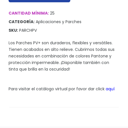
Sombrillas y Paraguas
Sony
CANTIDAD MÍNIMA:
25
CATEGORÍA:
Aplicaciones y Parches
Suculentas
SKU:
PARCHPV
Tecnologia
Los Parches PV+ son duraderos, flexibles y versátiles.
Xiaomi
Tienen acabados en alto relieve. Cubrimos todas sus
necesidades en combinación de colores Pantone y
protección impermeable. ¡Disponible también con
tinta que brilla en la oscuridad!
Accesorios
Aplicaciones y Parches
Para visitar el catálogo virtual por favor dar click
aquí
Blusas y Camisas
Callaway
Camisas Outdoors
Deportivas