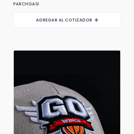
Shorts
PARCHGASI
Sweaters
AGREGAR AL COTIZADOR
T-shirts
Trabajo
Uncategorized