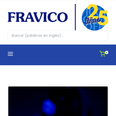
0
CATEGORÍAS
¿QUIENES SOMOS?
Abrazos en cajita
CATÁLOGOS
Agendas
APLICACIONES
Antiestres, Peluches y Novedades
IDEAS
Automovil y Hogar