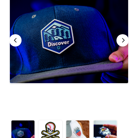
CONTACTO
Bebidas
Bolsos, Maletines y Loncheras
FESTIVIDADES
Botellas CAMELBAK ®
Ceramica
0
CARRITO
Comestibles
Cuidado Personal
Eco
Escritorio y Oficina
Escritura
Frazadas
Gorras y Bufandas
Herramientas y llaveros