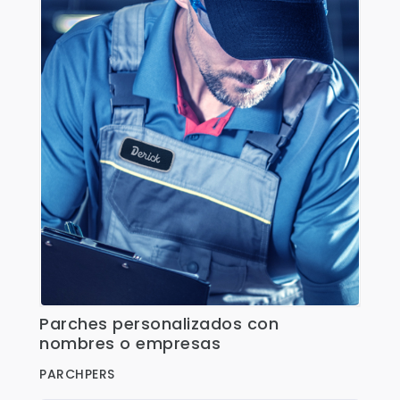
Fajas
Faldas
Gorras
Indumentaria Mundialista
Jackets
Juniors
Juvenil
Maletines
Mujeres
Niños
Parches personalizados con
Ver Detalles
Pantalones
nombres o empresas
Polos
PARCHPERS