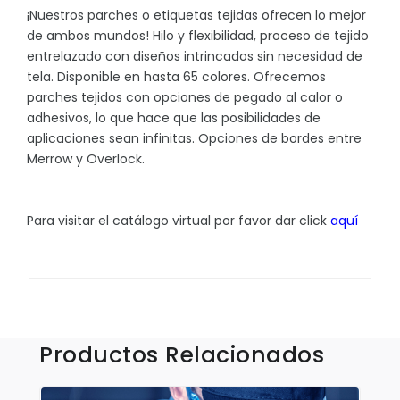
Sombrillas y Paraguas
¡Nuestros parches o etiquetas tejidas ofrecen lo mejor
de ambos mundos! Hilo y flexibilidad, proceso de tejido
Sony
entrelazado con diseños intrincados sin necesidad de
Suculentas
tela. Disponible en hasta 65 colores. Ofrecemos
parches tejidos con opciones de pegado al calor o
Tecnologia
adhesivos, lo que hace que las posibilidades de
Xiaomi
aplicaciones sean infinitas. Opciones de bordes entre
Merrow y Overlock.
Para visitar el catálogo virtual por favor dar click
aquí
Accesorios
Aplicaciones y Parches
Blusas y Camisas
Callaway
Productos Relacionados
Camisas Outdoors
Deportivas