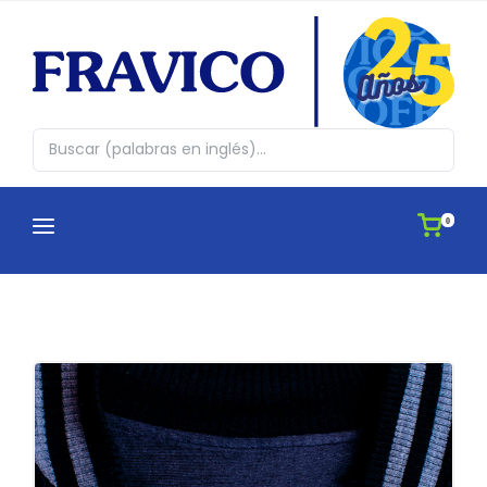
0
CATEGORÍAS
¿QUIENES SOMOS?
Abrazos en cajita
CATÁLOGOS
Agendas
APLICACIONES
Antiestres, Peluches y Novedades
IDEAS
Automovil y Hogar