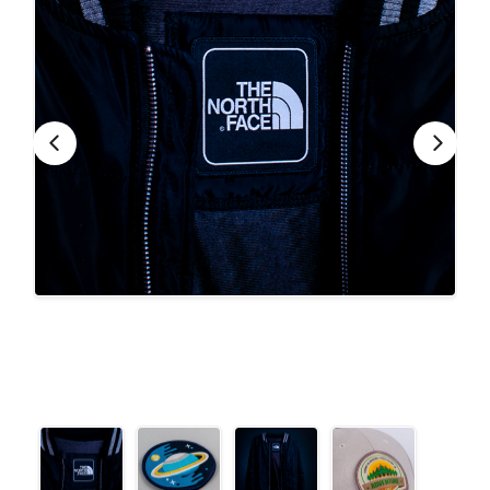
CONTACTO
Bebidas
Bolsos, Maletines y Loncheras
FESTIVIDADES
Botellas CAMELBAK ®
Ceramica
0
CARRITO
Comestibles
Cuidado Personal
Eco
Escritorio y Oficina
Escritura
Frazadas
Gorras y Bufandas
Herramientas y llaveros