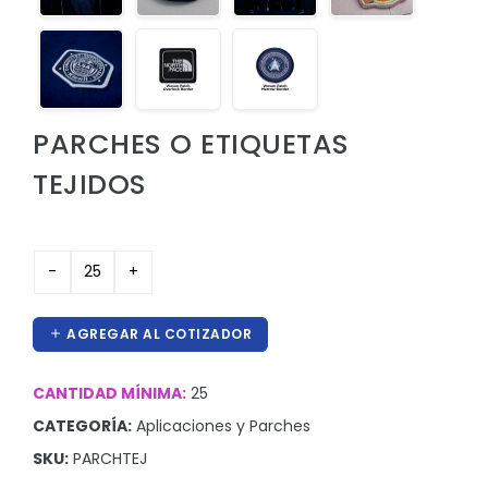
Hieleras
Kit de higiene y protección
Lanyards
PARCHES O ETIQUETAS
Lentes
TEJIDOS
Manteles y Alfombras
Otros
Outdoor y Ocio
Pines
AGREGAR AL COTIZADOR
Proteccion e Higiene
ProudPath
CANTIDAD MÍNIMA:
25
Reconocimientos
CATEGORÍA:
Aplicaciones y Parches
SKU:
PARCHTEJ
Regalos por Ocasion