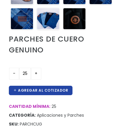
Hieleras
Kit de higiene y protección
Lanyards
PARCHES DE CUERO
Lentes
GENUINO
Manteles y Alfombras
Otros
Outdoor y Ocio
Pines
AGREGAR AL COTIZADOR
Proteccion e Higiene
ProudPath
CANTIDAD MÍNIMA:
25
Reconocimientos
CATEGORÍA:
Aplicaciones y Parches
SKU:
PARCHCUG
Regalos por Ocasion