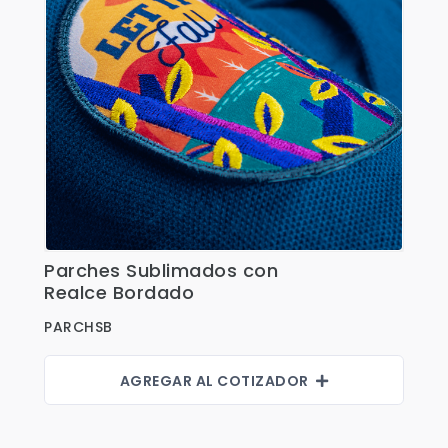
Fajas
Faldas
Gorras
Indumentaria Mundialista
Jackets
Juniors
Juvenil
Parches Sublimados con
Maletines
Ver Detalles
Realce Bordado
Mujeres
PARCHSB
Niños
Pantalones
AGREGAR AL COTIZADOR
Polos