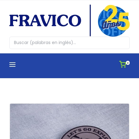
0
CATEGORÍAS
¿QUIENES SOMOS?
Abrazos en cajita
CATÁLOGOS
Agendas
APLICACIONES
Antiestres, Peluches y Novedades
IDEAS
Automovil y Hogar