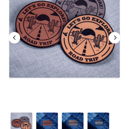
CONTACTO
Bebidas
Bolsos, Maletines y Loncheras
FESTIVIDADES
Botellas CAMELBAK ®
Ceramica
0
CARRITO
Comestibles
Cuidado Personal
Eco
Escritorio y Oficina
Escritura
Frazadas
Gorras y Bufandas
Herramientas y llaveros