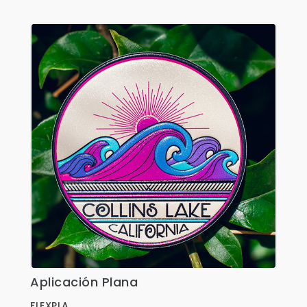
Shorts
Sweaters
T-shirts
Trabajo
Uncategorized
Aplicación Plana
Ver Detalles
FLEXPLA