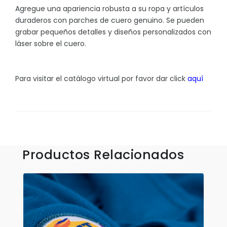
Sombrillas y Paraguas
Agregue una apariencia robusta a su ropa y artículos
duraderos con parches de cuero genuino. Se pueden
Sony
grabar pequeños detalles y diseños personalizados con
Suculentas
láser sobre el cuero.
Tecnologia
Xiaomi
Para visitar el catálogo virtual por favor dar click
aquí
Accesorios
Aplicaciones y Parches
Productos Relacionados
Blusas y Camisas
Callaway
Camisas Outdoors
Deportivas