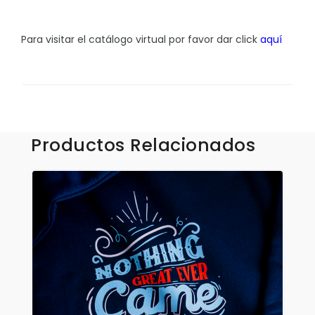
Sombrillas y Paraguas
Sony
Para visitar el catálogo virtual por favor dar click
aquí
Suculentas
Tecnologia
Xiaomi
Productos Relacionados
Accesorios
Aplicaciones y Parches
Blusas y Camisas
Callaway
Camisas Outdoors
Deportivas