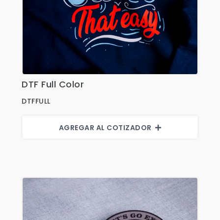
Fajas
Faldas
Gorras
Indumentaria Mundialista
Jackets
DTF Full Color
Ver Detalles
Juniors
DTFFULL
Juvenil
AGREGAR AL COTIZADOR
Maletines
Mujeres
Niños
Pantalones
Polos