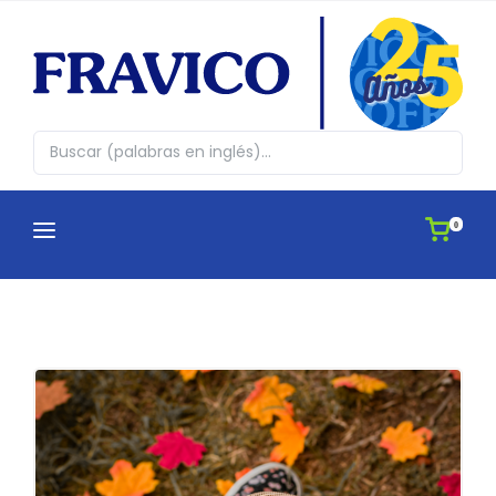
0
CATEGORÍAS
¿QUIENES SOMOS?
Abrazos en cajita
CATÁLOGOS
Agendas
APLICACIONES
Antiestres, Peluches y Novedades
IDEAS
Automovil y Hogar