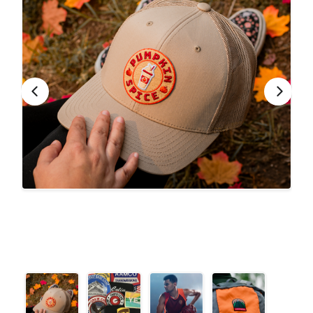
CONTACTO
Bebidas
Bolsos, Maletines y Loncheras
FESTIVIDADES
Botellas CAMELBAK ®
Ceramica
0
CARRITO
Comestibles
Cuidado Personal
Eco
Escritorio y Oficina
Escritura
Frazadas
Gorras y Bufandas
Herramientas y llaveros