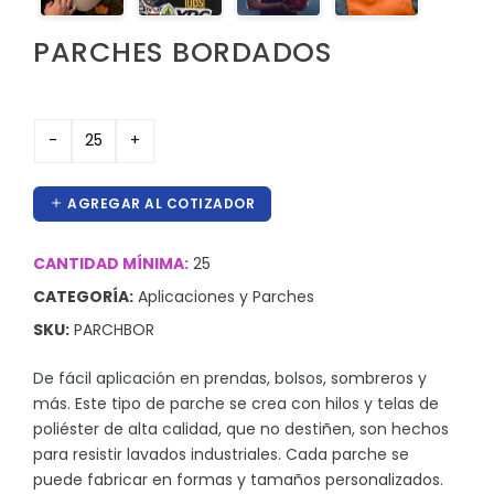
Hieleras
PARCHES BORDADOS
Kit de higiene y protección
Lanyards
Lentes
Manteles y Alfombras
AGREGAR AL COTIZADOR
Otros
Outdoor y Ocio
CANTIDAD MÍNIMA:
25
CATEGORÍA:
Aplicaciones y Parches
Pines
SKU:
PARCHBOR
Proteccion e Higiene
De fácil aplicación en prendas, bolsos, sombreros y
ProudPath
más. Este tipo de parche se crea con hilos y telas de
Reconocimientos
poliéster de alta calidad, que no destiñen, son hechos
para resistir lavados industriales. Cada parche se
Regalos por Ocasion
puede fabricar en formas y tamaños personalizados.