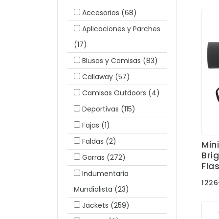
Accesorios
(68)
Aplicaciones y Parches
(17)
Blusas y Camisas
(83)
Callaway
(57)
Camisas Outdoors
(4)
Deportivas
(115)
Fajas
(1)
Faldas
(2)
Min
Bri
Gorras
(272)
Flas
Indumentaria
1226
Mundialista
(23)
Jackets
(259)