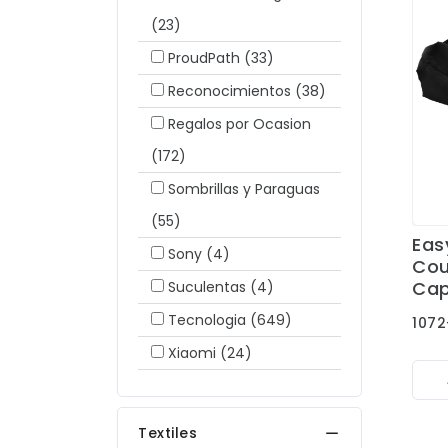
(23)
ProudPath
(33)
Reconocimientos
(38)
Regalos por Ocasion
(172)
Sombrillas y Paraguas
(55)
Easy
Sony
(4)
Cou
Cap
Suculentas
(4)
Tecnologia
(649)
1072
Xiaomi
(24)
Textiles