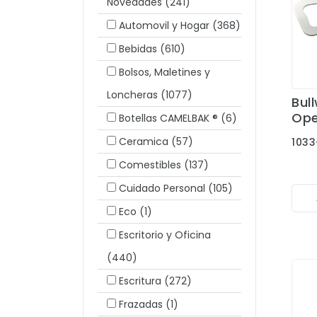
Novedades
(241)
Automovil y Hogar
(368)
Bebidas
(610)
Bolsos, Maletines y
Loncheras
(1077)
Bul
Ope
Botellas CAMELBAK ®
(6)
Ceramica
(57)
1033
Comestibles
(137)
Cuidado Personal
(105)
Eco
(1)
Escritorio y Oficina
(440)
Escritura
(272)
Frazadas
(1)