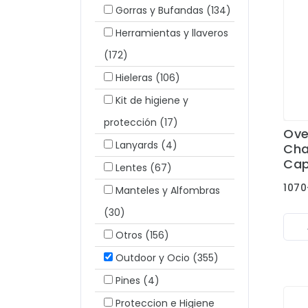
Gorras y Bufandas
(134)
Herramientas y llaveros
(172)
Hieleras
(106)
Kit de higiene y
protección
(17)
Ove
Lanyards
(4)
Cha
Cap
Lentes
(67)
1070
Manteles y Alfombras
(30)
Otros
(156)
Outdoor y Ocio
(355)
Pines
(4)
Proteccion e Higiene