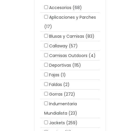
Accesorios
(68)
Aplicaciones y Parches
(17)
Blusas y Camisas
(83)
Callaway
(57)
Camisas Outdoors
(4)
Deportivas
(115)
Fajas
(1)
Faldas
(2)
Gorras
(272)
Indumentaria
Mundialista
(23)
Jackets
(259)