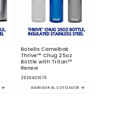
Botella Camelbak
Ver Detalles
Thrive™ Chug 25oz
Bottle with Tritan™
Renew
2926401075
R
AGREGAR AL COTIZADOR