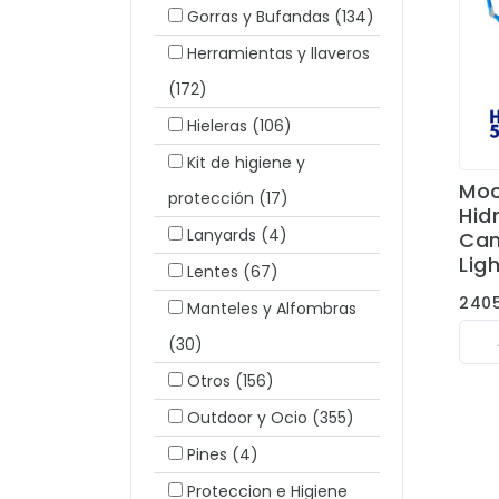
Gorras y Bufandas
(134)
Herramientas y llaveros
(172)
Hieleras
(106)
Kit de higiene y
Moc
protección
(17)
Hid
Lanyards
(4)
Cam
Lig
Lentes
(67)
240
Manteles y Alfombras
(30)
Otros
(156)
Outdoor y Ocio
(355)
Pines
(4)
Proteccion e Higiene