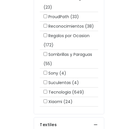
(23)
ProudPath
(33)
Reconocimientos
(38)
Regalos por Ocasion
(172)
Sombrillas y Paraguas
(55)
Sony
(4)
Suculentas
(4)
Tecnologia
(649)
Xiaomi
(24)
Textiles