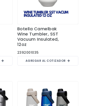
Botella Camelbak
Ver Detalles
Wine Tumbler, SST
Vacuum Insulated,
12oz
2392001035
R
AGREGAR AL COTIZADOR