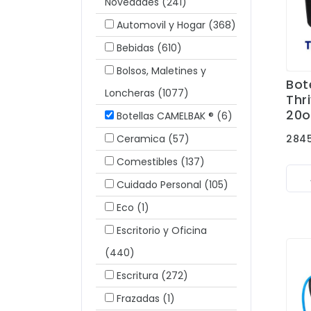
Novedades
(241)
Automovil y Hogar
(368)
Bebidas
(610)
Bolsos, Maletines y
Bot
Loncheras
(1077)
Thr
20o
Botellas CAMELBAK ®
(6)
284
Ceramica
(57)
Comestibles
(137)
Cuidado Personal
(105)
Eco
(1)
Escritorio y Oficina
(440)
Escritura
(272)
Frazadas
(1)