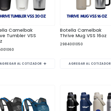
ella Camelbak
Botella Camelbak
Ver Detalles
Ver Detalles
ive Tumbler VSS
Thrive Mug VSS 16oz
z
2984001050
5001060
AGREGAR AL COTIZADOR
AGREGAR AL COTIZADO