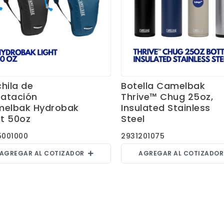
hila de
Botella Camelbak
Ver Detalles
Ver Detalles
ratación
Thrive™ Chug 25oz,
elbak Hydrobak
Insulated Stainless
ht 50oz
Steel
5001000
2931201075
AGREGAR AL COTIZADOR
AGREGAR AL COTIZADO