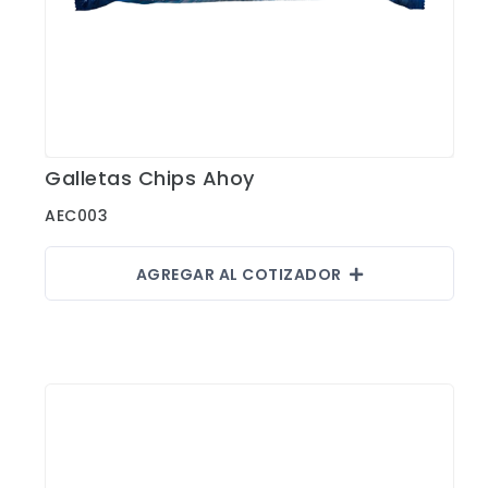
Fajas
Faldas
Gorras
Indumentaria Mundialista
Galletas Chips Ahoy
Jackets
Ver Detalles
Juniors
AEC003
Juvenil
AGREGAR AL COTIZADOR
Maletines
Mujeres
Niños
Pantalones
Polos