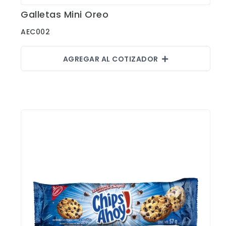
Sombrillas y Paraguas
Galletas Mini Oreo
Ver Detalles
Sony
AEC002
Suculentas
Tecnologia
AGREGAR AL COTIZADOR
Xiaomi
Accesorios
Aplicaciones y Parches
Blusas y Camisas
Callaway
Camisas Outdoors
Deportivas