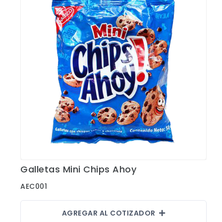
CONTACTO
Bebidas
Bolsos, Maletines y Loncheras
FESTIVIDADES
Botellas CAMELBAK ®
Ceramica
0
CARRITO
Comestibles
Cuidado Personal
Eco
Escritorio y Oficina
Escritura
Galletas Mini Chips Ahoy
Ver Detalles
Frazadas
AEC001
Gorras y Bufandas
AGREGAR AL COTIZADOR
Herramientas y llaveros