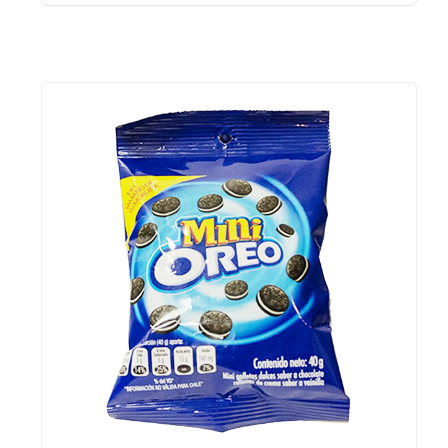
Hieleras
Kit de higiene y protección
Lanyards
Lentes
Manteles y Alfombras
Otros
Outdoor y Ocio
Pines
Proteccion e Higiene
ProudPath
Reconocimientos
Regalos por Ocasion