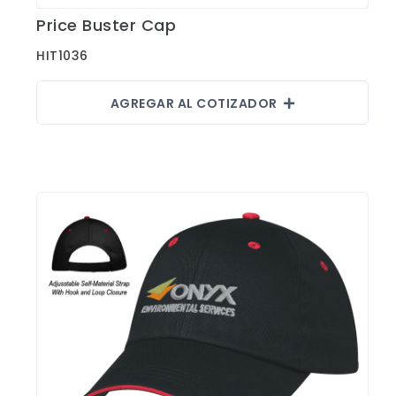
Sombrillas y Paraguas
Price Buster Cap
Ver Detalles
Sony
HIT1036
Suculentas
Tecnologia
AGREGAR AL COTIZADOR
Xiaomi
Accesorios
Aplicaciones y Parches
Blusas y Camisas
Callaway
Camisas Outdoors
Deportivas