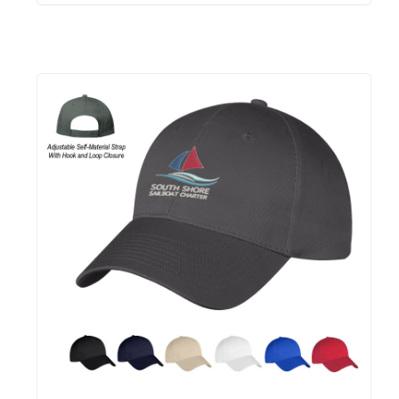
Hieleras
Kit de higiene y protección
Lanyards
Lentes
Manteles y Alfombras
Otros
Outdoor y Ocio
Pines
Proteccion e Higiene
ProudPath
Reconocimientos
Regalos por Ocasion