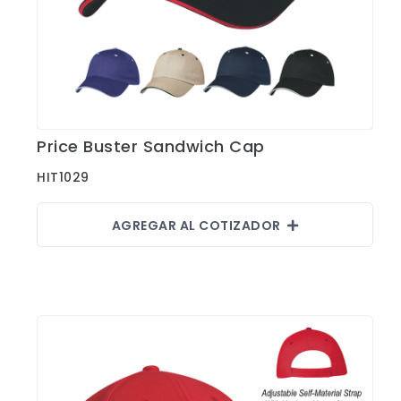
Fajas
Faldas
Gorras
Indumentaria Mundialista
Price Buster Sandwich Cap
Jackets
Ver Detalles
Juniors
HIT1029
Juvenil
AGREGAR AL COTIZADOR
Maletines
Mujeres
Niños
Pantalones
Polos