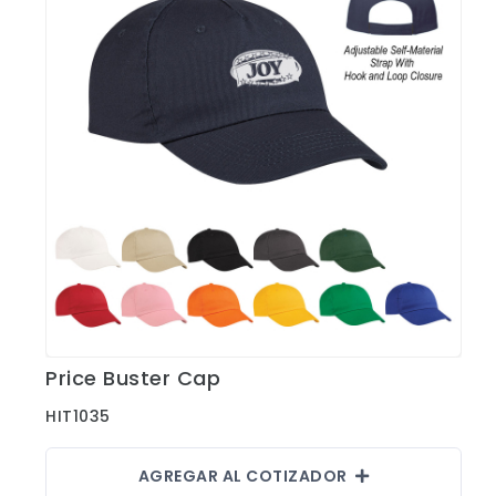
CONTACTO
Bebidas
Bolsos, Maletines y Loncheras
FESTIVIDADES
Botellas CAMELBAK ®
Ceramica
0
CARRITO
Comestibles
Cuidado Personal
Eco
Escritorio y Oficina
Escritura
Price Buster Cap
Ver Detalles
Frazadas
HIT1035
Gorras y Bufandas
AGREGAR AL COTIZADOR
Herramientas y llaveros