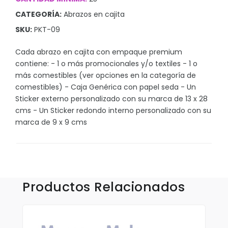
Sombrillas y Paraguas
CATEGORÍA:
Abrazos en cajita
Sony
SKU:
PKT-09
Suculentas
Cada abrazo en cajita con empaque premium
Tecnologia
contiene: - 1 o más promocionales y/o textiles - 1 o
más comestibles (ver opciones en la categoría de
Xiaomi
comestibles) - Caja Genérica con papel seda - Un
Sticker externo personalizado con su marca de 13 x 28
cms - Un Sticker redondo interno personalizado con su
marca de 9 x 9 cms
Accesorios
Aplicaciones y Parches
Blusas y Camisas
Callaway
Productos Relacionados
Camisas Outdoors
Deportivas