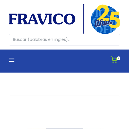
0
CATEGORÍAS
¿QUIENES SOMOS?
Abrazos en cajita
CATÁLOGOS
Agendas
APLICACIONES
Antiestres, Peluches y Novedades
IDEAS
Automovil y Hogar