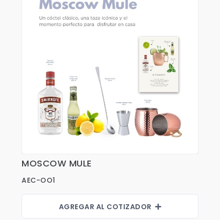
Fajas
Faldas
Gorras
Indumentaria Mundialista
Jackets
Juniors
Juvenil
Maletines
Mujeres
MOSCOW MULE
Ver Detalles
Niños
AEC-OO1
Pantalones
Polos
AGREGAR AL COTIZADOR