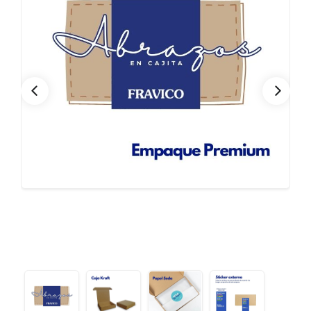
CONTACTO
Bebidas
Bolsos, Maletines y Loncheras
FESTIVIDADES
Botellas CAMELBAK ®
Ceramica
0
CARRITO
Comestibles
Cuidado Personal
Eco
Escritorio y Oficina
Escritura
Frazadas
Gorras y Bufandas
Herramientas y llaveros