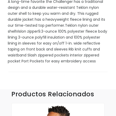
A long-time favorite the Challenger has a traditional
Sombrillas y Paraguas
design and a durable water-resistant Teklon nylon
Sony
outer shell to keep you warm and dry. This rugged
durable jacket has a heavyweight fleece lining and its
Suculentas
our time-tested top performer.Teklon nylon outer
Tecnologia
shellVislon zipper9.3-ounce 100% polyester fleece body
lining 3-ounce polyfill insulation and 100% polyester
Xiaomi
lining in sleeves for easy on/off 1-in. wide reflective
taping on front back and sleeves Rib knit cuffs and
waistband Slash zippered pockets interior zippered
pocket Port Pockets for easy embroidery access
Accesorios
Aplicaciones y Parches
Blusas y Camisas
Productos Relacionados
Callaway
Camisas Outdoors
Deportivas