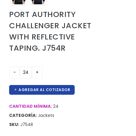
Hieleras
PORT AUTHORITY
Kit de higiene y protección
CHALLENGER JACKET
Lanyards
WITH REFLECTIVE
Lentes
TAPING. J754R
Manteles y Alfombras
Otros
Outdoor y Ocio
Pines
AGREGAR AL COTIZADOR
Proteccion e Higiene
ProudPath
CANTIDAD MÍNIMA:
24
CATEGORÍA:
Jackets
Reconocimientos
SKU:
J754R
Regalos por Ocasion