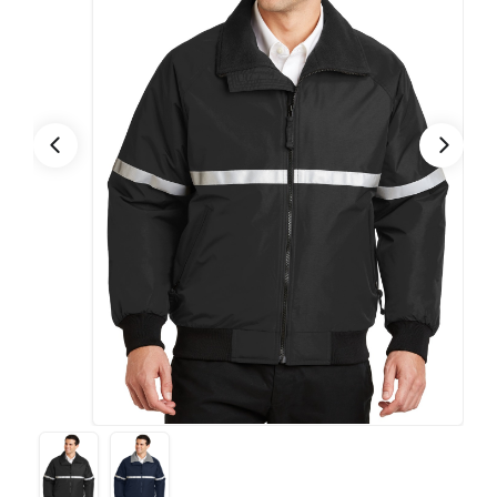
CONTACTO
Bebidas
Bolsos, Maletines y Loncheras
FESTIVIDADES
Botellas CAMELBAK ®
Ceramica
0
CARRITO
Comestibles
Cuidado Personal
Eco
Escritorio y Oficina
Escritura
Frazadas
Gorras y Bufandas
Herramientas y llaveros