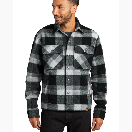
Fajas
Faldas
Gorras
Indumentaria Mundialista
Jackets
Juniors
Juvenil
Maletines
Mujeres
Niños
Pantalones
Polos