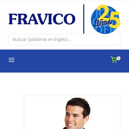
0
CATEGORÍAS
¿QUIENES SOMOS?
Abrazos en cajita
CATÁLOGOS
Agendas
APLICACIONES
Antiestres, Peluches y Novedades
IDEAS
Automovil y Hogar