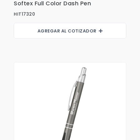
Softex Full Color Dash Pen
Ver Detalles
Fajas
HIT17320
Faldas
Gorras
AGREGAR AL COTIZADOR
Indumentaria Mundialista
Jackets
Juniors
Juvenil
Maletines
Mujeres
Niños
Pantalones
Polos