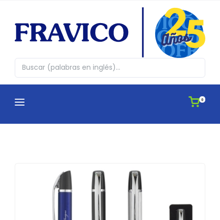
0
CATEGORÍAS
¿QUIENES SOMOS?
Abrazos en cajita
CATÁLOGOS
Agendas
APLICACIONES
Antiestres, Peluches y Novedades
IDEAS
Automovil y Hogar