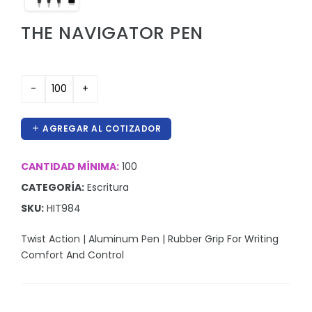
Hieleras
THE NAVIGATOR PEN
Kit de higiene y protección
Lanyards
Lentes
Manteles y Alfombras
AGREGAR AL COTIZADOR
Otros
Outdoor y Ocio
CANTIDAD MÍNIMA:
100
CATEGORÍA:
Escritura
Pines
SKU:
HIT984
Proteccion e Higiene
Twist Action | Aluminum Pen | Rubber Grip For Writing
ProudPath
Comfort And Control
Reconocimientos
Regalos por Ocasion