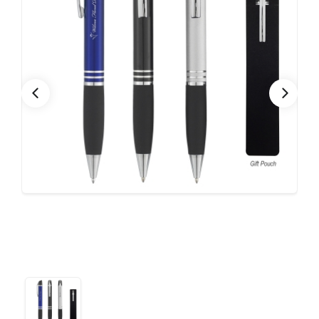
CONTACTO
Bebidas
Bolsos, Maletines y Loncheras
FESTIVIDADES
Botellas CAMELBAK ®
Ceramica
0
CARRITO
Comestibles
Cuidado Personal
Eco
Escritorio y Oficina
Escritura
Frazadas
Gorras y Bufandas
Herramientas y llaveros