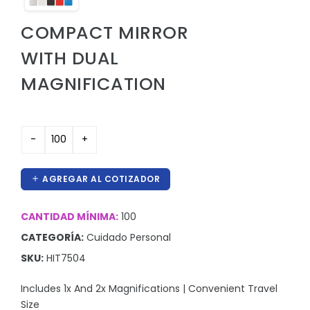
Hieleras
COMPACT MIRROR
Kit de higiene y protección
WITH DUAL
Lanyards
MAGNIFICATION
Lentes
Manteles y Alfombras
Otros
Outdoor y Ocio
AGREGAR AL COTIZADOR
Pines
CANTIDAD MÍNIMA:
Proteccion e Higiene
100
CATEGORÍA:
Cuidado Personal
ProudPath
SKU:
HIT7504
Reconocimientos
Includes 1x And 2x Magnifications | Convenient Travel
Regalos por Ocasion
Size