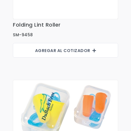
Fajas
Faldas
Folding Lint Roller
Ver Detalles
Gorras
SM-9458
Indumentaria Mundialista
Jackets
AGREGAR AL COTIZADOR
Juniors
Juvenil
Maletines
Mujeres
Niños
Pantalones
Polos