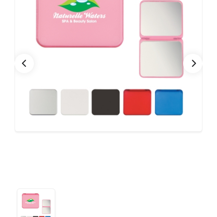
CONTACTO
Bebidas
Bolsos, Maletines y Loncheras
FESTIVIDADES
Botellas CAMELBAK ®
Ceramica
0
CARRITO
Comestibles
Cuidado Personal
Eco
Escritorio y Oficina
Escritura
Frazadas
Gorras y Bufandas
Herramientas y llaveros