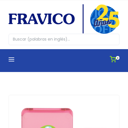
0
CATEGORÍAS
¿QUIENES SOMOS?
Abrazos en cajita
CATÁLOGOS
Agendas
APLICACIONES
Antiestres, Peluches y Novedades
IDEAS
Automovil y Hogar