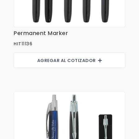
Shorts
Sweaters
T-shirts
Permanent Marker
Ver Detalles
Trabajo
HIT11136
Uncategorized
AGREGAR AL COTIZADOR