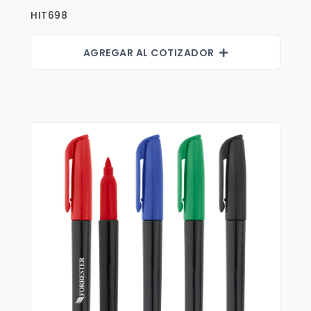
Fajas
HIT698
Faldas
AGREGAR AL COTIZADOR
Gorras
Indumentaria Mundialista
Jackets
Juniors
Juvenil
Maletines
Mujeres
Niños
Pantalones
Polos