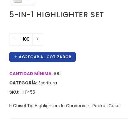
Hieleras
5-IN-1 HIGHLIGHTER SET
Kit de higiene y protección
Lanyards
Lentes
Manteles y Alfombras
AGREGAR AL COTIZADOR
Otros
Outdoor y Ocio
CANTIDAD MÍNIMA:
100
CATEGORÍA:
Escritura
Pines
SKU:
HIT455
Proteccion e Higiene
5 Chisel Tip Highlighters In Convenient Pocket Case
ProudPath
Reconocimientos
Regalos por Ocasion