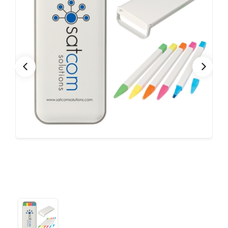
CONTACTO
Bebidas
Bolsos, Maletines y Loncheras
FESTIVIDADES
Botellas CAMELBAK ®
Ceramica
0
CARRITO
Comestibles
Cuidado Personal
Eco
Escritorio y Oficina
Escritura
Frazadas
Gorras y Bufandas
Herramientas y llaveros