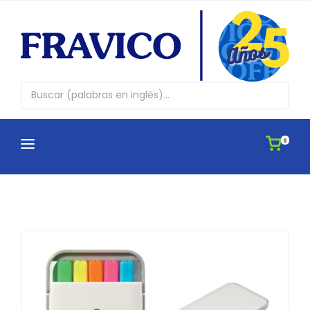
0
CATEGORÍAS
¿QUIENES SOMOS?
Abrazos en cajita
CATÁLOGOS
Agendas
APLICACIONES
Antiestres, Peluches y Novedades
IDEAS
Automovil y Hogar