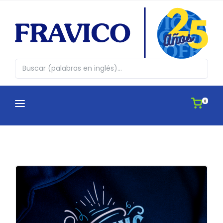
0
CATEGORÍAS
¿QUIENES SOMOS?
Abrazos en cajita
CATÁLOGOS
Agendas
APLICACIONES
Antiestres, Peluches y Novedades
IDEAS
Automovil y Hogar