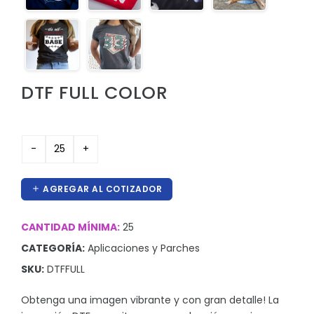
Hieleras
Kit de higiene y protección
Lanyards
DTF FULL COLOR
Lentes
Manteles y Alfombras
Otros
Outdoor y Ocio
AGREGAR AL COTIZADOR
Pines
Proteccion e Higiene
CANTIDAD MÍNIMA:
25
ProudPath
CATEGORÍA:
Aplicaciones y Parches
SKU:
DTFFULL
Reconocimientos
Regalos por Ocasion
Obtenga una imagen vibrante y con gran detalle! La