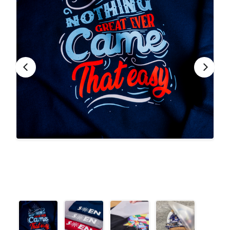
CONTACTO
Bebidas
Bolsos, Maletines y Loncheras
FESTIVIDADES
Botellas CAMELBAK ®
Ceramica
0
CARRITO
Comestibles
Cuidado Personal
Eco
Escritorio y Oficina
Escritura
Frazadas
Gorras y Bufandas
Herramientas y llaveros