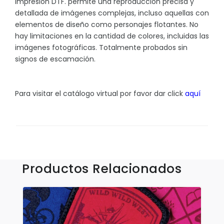
impresión DTF. permite una reproducción precisa y
Sombrillas y Paraguas
detallada de imágenes complejas, incluso aquellas con
Sony
elementos de diseño como personajes flotantes. No
hay limitaciones en la cantidad de colores, incluidas las
Suculentas
imágenes fotográficas. Totalmente probados sin
Tecnologia
signos de escamación.
Xiaomi
Para visitar el catálogo virtual por favor dar click
aquí
Accesorios
Aplicaciones y Parches
Blusas y Camisas
Productos Relacionados
Callaway
Camisas Outdoors
Deportivas