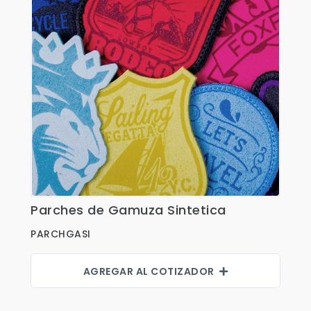
Fajas
Faldas
Gorras
Indumentaria Mundialista
Jackets
Juniors
Juvenil
Maletines
Parches de Gamuza Sintetica
Ver Detalles
Mujeres
PARCHGASI
Niños
Pantalones
AGREGAR AL COTIZADOR
Polos