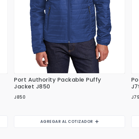
Port Authority Packable Puffy
Po
Ver Detalles
Jacket J850
J7
J850
J7
AGREGAR AL COTIZADOR