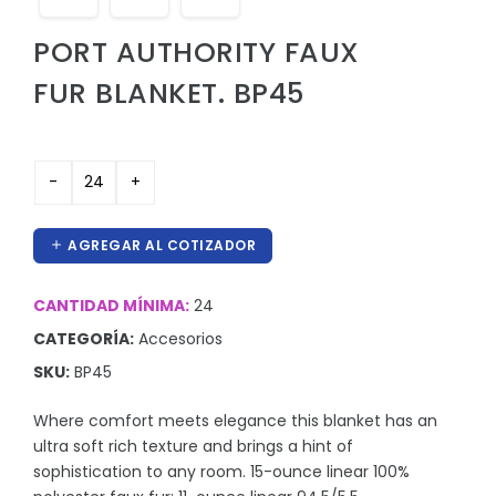
Hieleras
PORT AUTHORITY FAUX
Kit de higiene y protección
FUR BLANKET. BP45
Lanyards
Lentes
Manteles y Alfombras
Otros
AGREGAR AL COTIZADOR
Outdoor y Ocio
Pines
CANTIDAD MÍNIMA:
24
CATEGORÍA:
Accesorios
Proteccion e Higiene
SKU:
BP45
ProudPath
Where comfort meets elegance this blanket has an
Reconocimientos
ultra soft rich texture and brings a hint of
Regalos por Ocasion
sophistication to any room. 15-ounce linear 100%