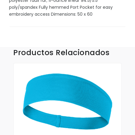
polyester faux fur; 11-ounce linear 94.5/5.5
Sombrillas y Paraguas
poly/spandex Fully hemmed Port Pocket for easy
Sony
embroidery access Dimensions: 50 x 60
Suculentas
Tecnologia
Xiaomi
Productos Relacionados
Accesorios
Aplicaciones y Parches
Blusas y Camisas
Callaway
Camisas Outdoors
Deportivas