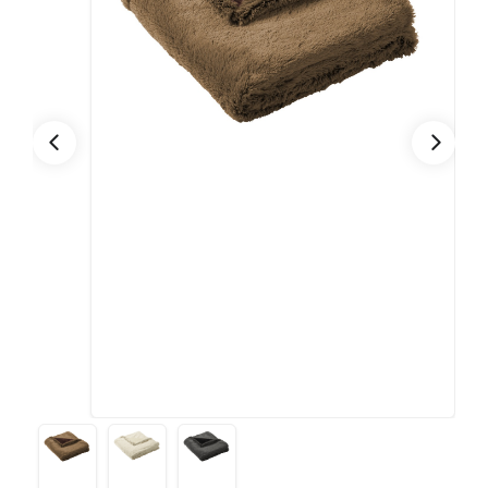
CONTACTO
Bebidas
Bolsos, Maletines y Loncheras
FESTIVIDADES
Botellas CAMELBAK ®
Ceramica
0
CARRITO
Comestibles
Cuidado Personal
Eco
Escritorio y Oficina
Escritura
Frazadas
Gorras y Bufandas
Herramientas y llaveros