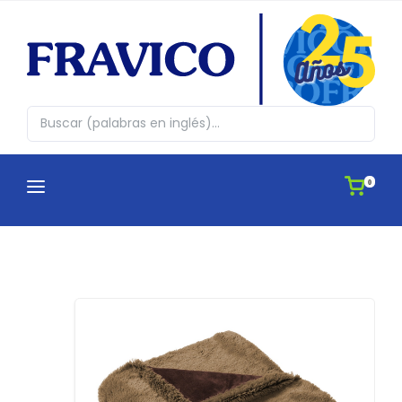
0
CATEGORÍAS
¿QUIENES SOMOS?
Abrazos en cajita
CATÁLOGOS
Agendas
APLICACIONES
Antiestres, Peluches y Novedades
IDEAS
Automovil y Hogar