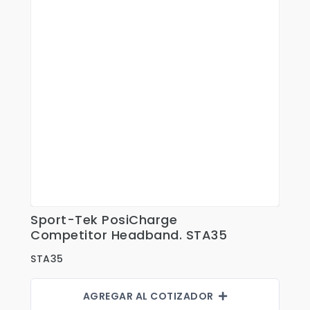
Fajas
Faldas
Gorras
Indumentaria Mundialista
Jackets
Juniors
Juvenil
Maletines
Mujeres
Sport-Tek PosiCharge
Ver Detalles
Competitor Headband. STA35
Niños
STA35
Pantalones
Polos
AGREGAR AL COTIZADOR