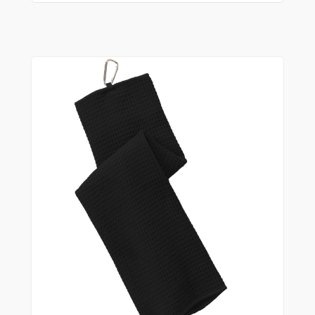
Shorts
Sweaters
T-shirts
Trabajo
Uncategorized