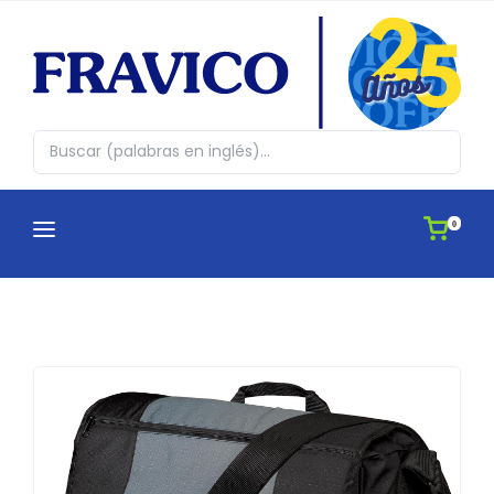
0
CATEGORÍAS
¿QUIENES SOMOS?
Abrazos en cajita
CATÁLOGOS
Agendas
APLICACIONES
Antiestres, Peluches y Novedades
IDEAS
Automovil y Hogar