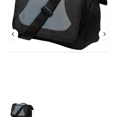
CONTACTO
Bebidas
Bolsos, Maletines y Loncheras
FESTIVIDADES
Botellas CAMELBAK ®
Ceramica
0
CARRITO
Comestibles
Cuidado Personal
Eco
Escritorio y Oficina
Escritura
Frazadas
Gorras y Bufandas
Herramientas y llaveros