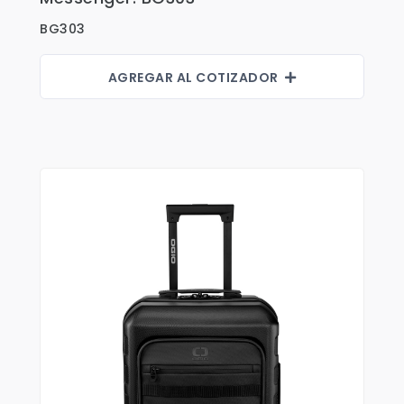
Shorts
BG303
Sweaters
T-shirts
AGREGAR AL COTIZADOR
Trabajo
Uncategorized