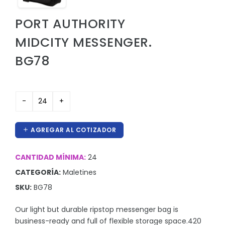
Hieleras
PORT AUTHORITY
Kit de higiene y protección
MIDCITY MESSENGER.
Lanyards
BG78
Lentes
Manteles y Alfombras
Otros
Outdoor y Ocio
AGREGAR AL COTIZADOR
Pines
CANTIDAD MÍNIMA:
Proteccion e Higiene
24
CATEGORÍA:
Maletines
ProudPath
SKU:
BG78
Reconocimientos
Our light but durable ripstop messenger bag is
Regalos por Ocasion
business-ready and full of flexible storage space.420