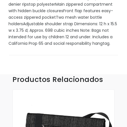
Sombrillas y Paraguas
denier ripstop polyesterMain zippered compartment
with hidden buckle closuresFront flap features easy-
Sony
access zippered pocketTwo mesh water bottle
Suculentas
holdersAdjustable shoulder strap Dimensions: 12 h x 15.5
w x 3.75 d; Approx. 698 cubic inches Note: Bags not
Tecnologia
intended for use by children 12 and under. Includes a
California Prop 65 and social responsibility hangtag.
Xiaomi
Accesorios
Productos Relacionados
Aplicaciones y Parches
Blusas y Camisas
Callaway
Camisas Outdoors
Deportivas