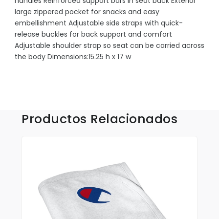
handles Reinforced support bars in seat back Exterior
Sombrillas y Paraguas
large zippered pocket for snacks and easy
Sony
embellishment Adjustable side straps with quick-
release buckles for back support and comfort
Suculentas
Adjustable shoulder strap so seat can be carried across
the body Dimensions:15.25 h x 17 w
Tecnologia
Xiaomi
Productos Relacionados
Accesorios
Aplicaciones y Parches
Blusas y Camisas
Callaway
Camisas Outdoors
Deportivas