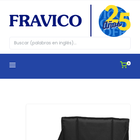
0
CATEGORÍAS
¿QUIENES SOMOS?
Abrazos en cajita
CATÁLOGOS
Agendas
APLICACIONES
Antiestres, Peluches y Novedades
IDEAS
Automovil y Hogar