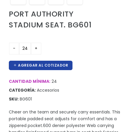
Hieleras
PORT AUTHORITY
Kit de higiene y protección
STADIUM SEAT. BG601
Lanyards
Lentes
Manteles y Alfombras
Otros
AGREGAR AL COTIZADOR
Outdoor y Ocio
Pines
CANTIDAD MÍNIMA:
24
CATEGORÍA:
Accesorios
Proteccion e Higiene
SKU:
BG601
ProudPath
Cheer on the team and securely carry essentials. This
Reconocimientos
portable padded seat adjusts for comfort and has a
Regalos por Ocasion
zippered pocket.600 denier polyester Web carrying