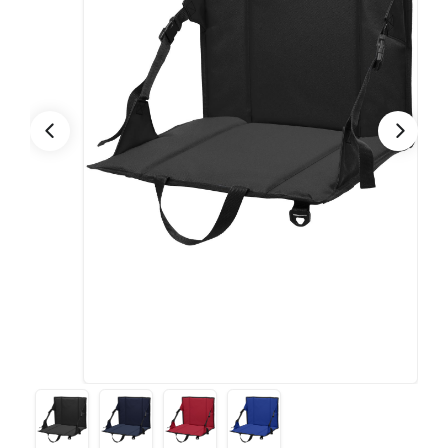
CONTACTO
Bebidas
Bolsos, Maletines y Loncheras
FESTIVIDADES
Botellas CAMELBAK ®
Ceramica
0
CARRITO
Comestibles
Cuidado Personal
Eco
Escritorio y Oficina
Escritura
Frazadas
Gorras y Bufandas
Herramientas y llaveros