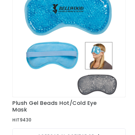
CONTACTO
Bebidas
Bolsos, Maletines y Loncheras
FESTIVIDADES
Botellas CAMELBAK ®
Ceramica
0
CARRITO
Comestibles
Cuidado Personal
Eco
Escritorio y Oficina
Escritura
Plush Gel Beads Hot/Cold Eye
Ver Detalles
Mask
Frazadas
Gorras y Bufandas
HIT9430
Herramientas y llaveros