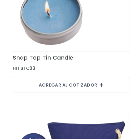
Fajas
Faldas
Gorras
Indumentaria Mundialista
Jackets
Snap Top Tin Candle
Ver Detalles
Juniors
HITSTC03
Juvenil
Maletines
AGREGAR AL COTIZADOR
Mujeres
Niños
Pantalones
Polos