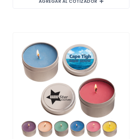
AGREGAR AL COTIZADOR
Hieleras
Kit de higiene y protección
Lanyards
Lentes
Manteles y Alfombras
Otros
Outdoor y Ocio
Pines
Proteccion e Higiene
ProudPath
Reconocimientos
Regalos por Ocasion