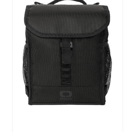
CONTACTO
Bebidas
Bolsos, Maletines y Loncheras
FESTIVIDADES
Botellas CAMELBAK ®
Ceramica
0
CARRITO
Comestibles
Cuidado Personal
Eco
Escritorio y Oficina
Escritura
Frazadas
Gorras y Bufandas
Herramientas y llaveros