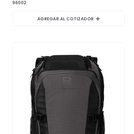
96002
Fajas
Faldas
AGREGAR AL COTIZADOR
Gorras
Indumentaria Mundialista
Jackets
Juniors
Juvenil
Maletines
Mujeres
Niños
Pantalones
Polos