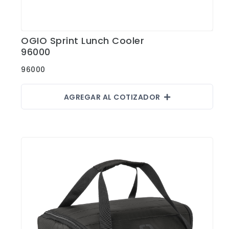
Hieleras
Kit de higiene y protección
OGIO Sprint Lunch Cooler
Ver Detalles
Lanyards
96000
Lentes
96000
Manteles y Alfombras
AGREGAR AL COTIZADOR
Otros
Outdoor y Ocio
Pines
Proteccion e Higiene
ProudPath
Reconocimientos
Regalos por Ocasion